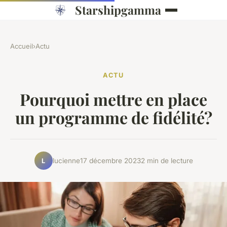
Starshipgamma
Accueil
›
Actu
ACTU
Pourquoi mettre en place
un programme de fidélité?
lucienne
17 décembre 2023
2 min de lecture
L