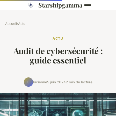
Starshipgamma
Accueil
›
Actu
ACTU
Audit de cybersécurité :
guide essentiel
lucienne
9 juin 2024
2 min de lecture
L