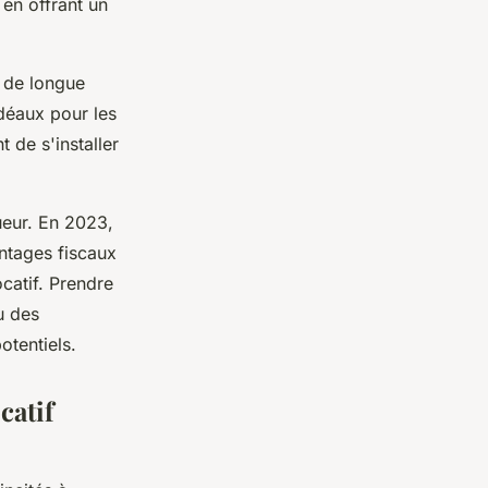
 en offrant un
x de longue
idéaux pour les
 de s'installer
ueur. En 2023,
antages fiscaux
ocatif. Prendre
u des
otentiels.
catif