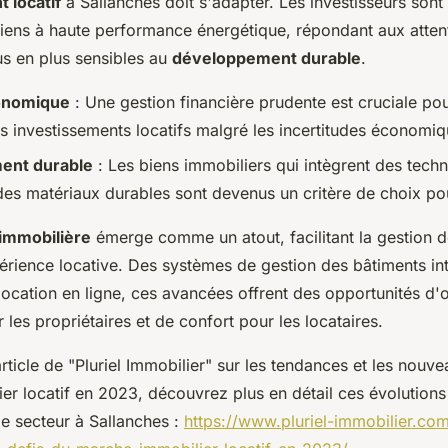
 locatif
à Sallanches doit s'adapter. Les investisseurs sont 
 biens à haute performance énergétique, répondant aux atten
us en plus sensibles au
développement durable
.
onomique
: Une gestion financière prudente est cruciale pou
es investissements locatifs malgré les incertitudes économiq
ent durable
: Les biens immobiliers qui intègrent des tech
des matériaux durables sont devenus un critère de choix pou
 immobilière
émerge comme un atout, facilitant la gestion d
érience locative. Des systèmes de gestion des bâtiments int
ocation en ligne, ces avancées offrent des opportunités d'o
r les propriétaires et de confort pour les locataires.
article de "Pluriel Immobilier" sur les tendances et les nouv
er locatif en 2023, découvrez plus en détail ces évolution
le secteur à Sallanches :
https://www.pluriel-immobilier.co