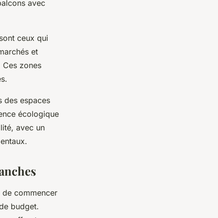
balcons avec
sont ceux qui
marchés et
. Ces zones
es.
rs des espaces
ience écologique
lité, avec un
mentaux.
lanches
llé de commencer
 de budget.