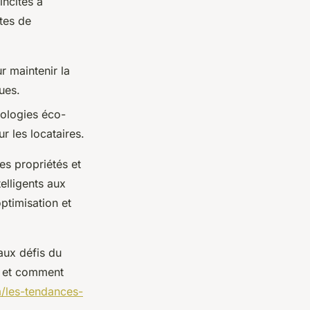
incités à
tes de
r maintenir la
ues.
nologies éco-
r les locataires.
es propriétés et
elligents aux
ptimisation et
eaux défis du
s et comment
m/les-tendances-