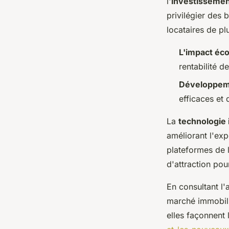
l'
investissement
privilégier des
locataires de pl
L'impact éc
rentabilité d
Développem
efficaces et 
La
technologie
améliorant l'exp
plateformes de l
d'attraction pou
En consultant l'
marché immobili
elles façonnent 