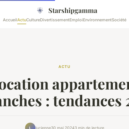
Starshipgamma
Accueil
Actu
Culture
Divertissement
Emploi
Environnement
Société
ACTU
ocation apparteme
anches : tendances
lucienne
30 mai 2024
3 min de lecture
L