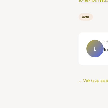
et-les-nouveaux
Actu
EC
L
lu
← Voir tous les a