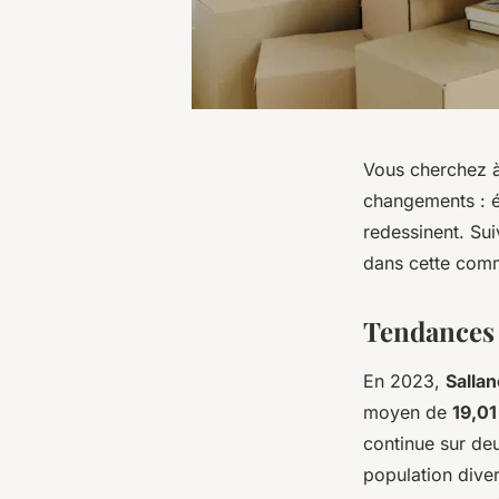
Vous cherchez à
changements : év
redessinent. Sui
dans cette com
Tendances 
En 2023,
Salla
moyen de
19,01
continue sur de
population diver