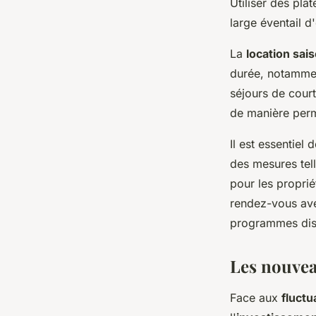
Utiliser des pla
large éventail d
La
location sai
durée, notamment
séjours de court
de manière per
Il est essentiel 
des mesures tell
pour les proprié
rendez-vous ave
programmes disp
Les nouveau
Face aux
fluct