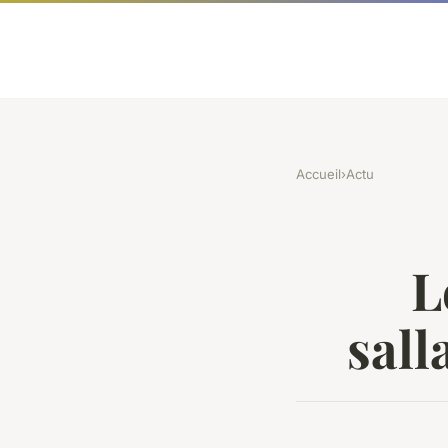
Accueil
›
Actu
L
sall