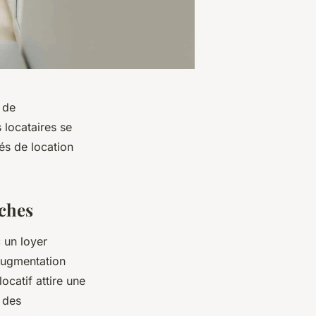
 de
 locataires se
és de location
nches
 un loyer
 augmentation
catif attire une
r des