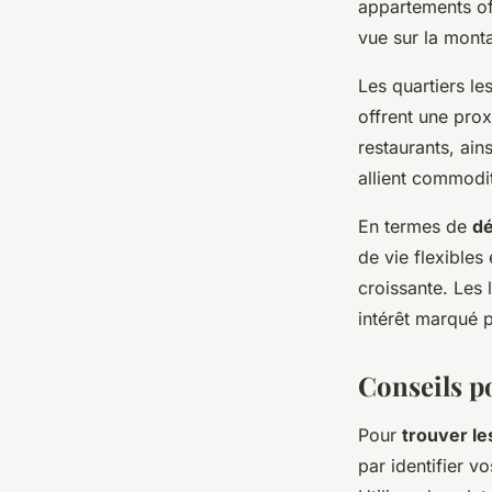
appartements of
vue sur la mont
Les quartiers le
offrent une pro
restaurants, ai
allient commodit
En termes de
dé
de vie flexible
croissante. Les 
intérêt marqué 
Conseils po
Pour
trouver le
par identifier v