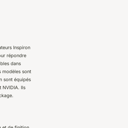
teurs Inspiron
pour répondre
ibles dans
ns modèles sont
on sont équipés
t NVIDIA. Ils
ockage.
et de finition.