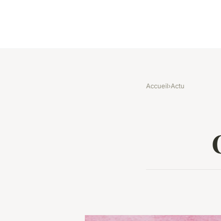
Accueil
›
Actu