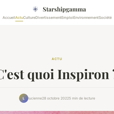
Starshipgamma
Accueil
Actu
Culture
Divertissement
Emploi
Environnement
Société
ACTU
C'est quoi Inspiron 
lucienne
28 octobre 2022
5 min de lecture
L