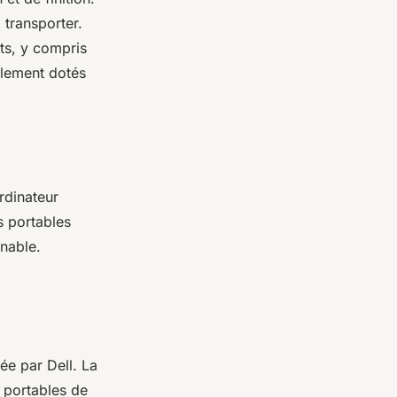
 transporter.
ts, y compris
alement dotés
ordinateur
s portables
nnable.
ée par Dell. La
 portables de