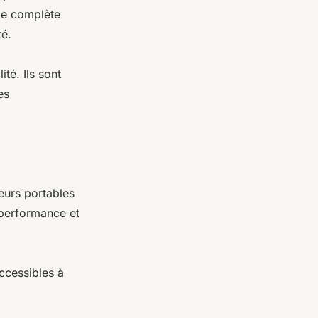
me complète
té.
ité. Ils sont
es
teurs portables
e performance et
accessibles à