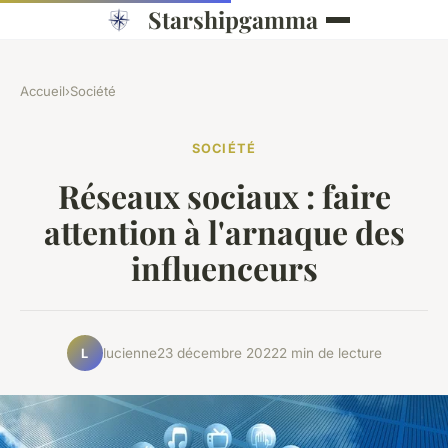
Starshipgamma
Accueil
›
Société
SOCIÉTÉ
Réseaux sociaux : faire
attention à l'arnaque des
influenceurs
lucienne
23 décembre 2022
2 min de lecture
L