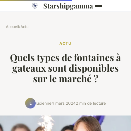
Starshipgamma
Accueil
›
Actu
ACTU
Quels types de fontaines à
gateaux sont disponibles
sur le marché ?
lucienne
4 mars 2024
2 min de lecture
L