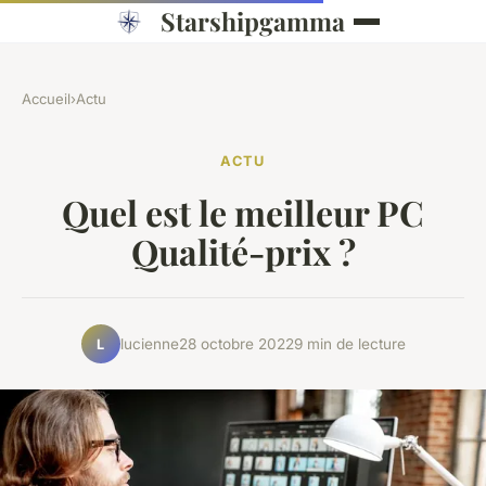
Starshipgamma
Accueil
›
Actu
ACTU
Quel est le meilleur PC
Qualité-prix ?
lucienne
28 octobre 2022
9 min de lecture
L